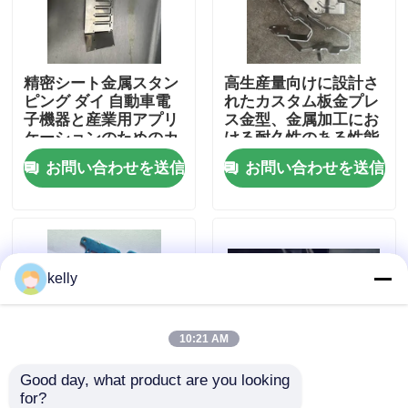
VRショー
精密シート金属スタン
高生産量向けに設計さ
ピング ダイ 自動車電
れたカスタム板金プレ
私達について
子機器と産業用アプリ
ス金型、金属加工にお
ケーションのためのカ
ける耐久性のある性能
スタム設計耐久性ツー
を提供
お問い合わせを送信
お問い合わせを送信
工場旅行
ルソリューション
品質管理
kelly
私達に連絡しなさい
ニュース
10:21 AM
Good day, what product are you looking 
場合
for?
産業製造用途向けの精
精密シート金属スタン