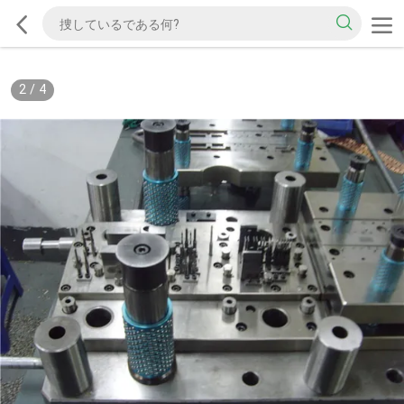
2
/
4