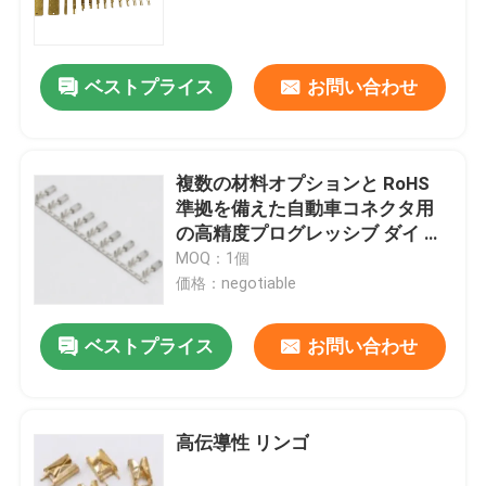
Company News
ベストプライス
お問い合わせ
金属プレスは死ぬ
複数の材料オプションと RoHS
進歩的な薄板金は死にます
準拠を備えた自動車コネクタ用
の高精度プログレッシブ ダイ ス
タンプ圧着メス端子
MOQ：1個
薄板金の曲がるダイス
価格：negotiable
金属プレス部品
ベストプライス
お問い合わせ
部品を押す黄銅
高伝導性 リンゴ
固定子の中心のラミネーション