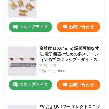
ターミナル ブロックの部品
ベストプライス
お問い合わせ
深いデッサンは死にます
金属の形成ダイス
高精度 (±0.01mm) 調整可能な寸
法 電子機器のための多ステーシ
自動車押すダイス
ョンのプログレシブ・ダイ・ス
タンプコンポーネント
MOQ：1個
価格：negotiable
型を押す金属
ベストプライス
お問い合わせ
PVケーブル クリップ
春
EV およびパワー エレクトロニク