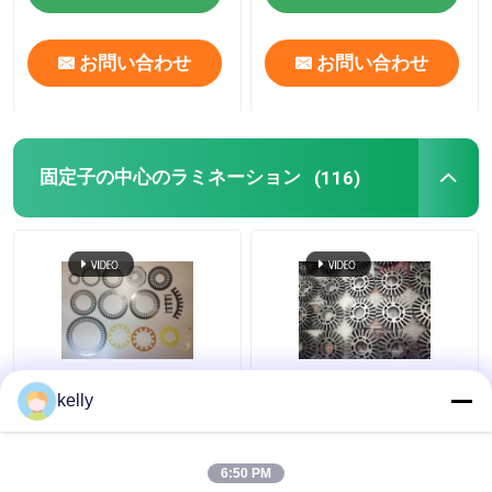
お問い合わせ
お問い合わせ
固定子の中心のラミネーション
(116)
自動連結の電気鋼鉄ラ
かみ合わせたラミネー
kelly
ミネーション、薄板に
ションの固定子の中心
された鋼鉄固定子の中
のラミネーションの鉄
心
の進歩的な押すダイス
6:50 PM