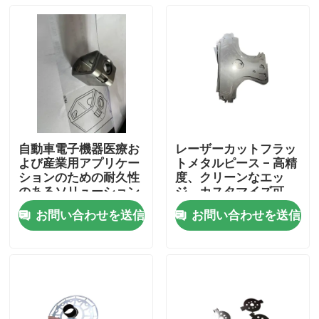
自動車電子機器医療お
レーザーカットフラッ
よび産業用アプリケー
トメタルピース – 高精
ションのための耐久性
度、クリーンなエッ
のあるソリューション
ジ、カスタマイズ可
を提供するカスタム形
能、耐久性
お問い合わせを送信
お問い合わせを送信
精密金属スタンプ部品
家
プロダクト
ビデオ