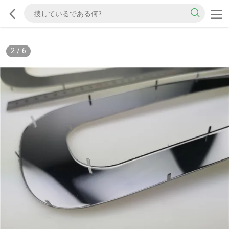
2
/
6