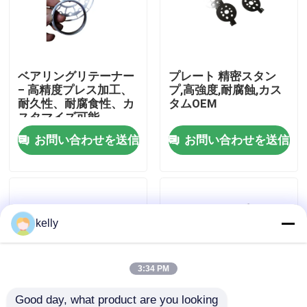
VRショー
ベアリングリテーナー
プレート 精密スタン
私達について
– 高精度プレス加工、
プ,高強度,耐腐蝕,カス
耐久性、耐腐食性、カ
タムOEM
スタマイズ可能
工場旅行
お問い合わせを送信
お問い合わせを送信
品質管理
私達に連絡しなさい
kelly
ニュース
3:34 PM
場合
Good day, what product are you looking 