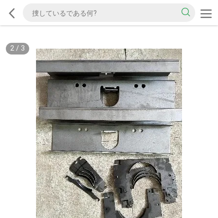
2
/
3