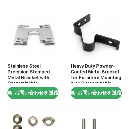
Stainless Steel
Heavy Duty Powder-
Precision Stamped
Coated Metal Bracket
Metal Bracket with
for Furniture Mounting
Customizable
with Customizable
Dimensions for
Options
家
お問い合わせを送信
お問い合わせを送信
Hardware Connector
プロダクト
ビデオ