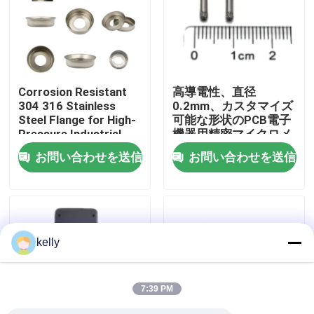
VRショー
私達について
Corrosion Resistant
高導電性、直径
304 316 Stainless
0.2mm、カスタマイズ
Steel Flange for High-
可能な形状のPCB電子
工場旅行
Pressure Industrial
機器用精密マイクロメ
Pipeline Systems
タルピン
お問い合わせを送信
お問い合わせを送信
品質管理
私達に連絡しなさい
kelly
ニュース
7:39 PM
場合