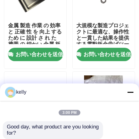
VRショー
金属 製造 作業 の 効率
大規模な製造プロジェ
と 正確 性 を 向上 する
クトに最適な、操作性
私達について
ため に 設計 さ れ た
と一貫した結果を提供
携帯 の 細かい 金属 板
する電動板金曲げツー
の 折りたたみ ツール
ル
お問い合わせを送信
お問い合わせを送信
工場旅行
品質管理
kelly
私達に連絡しなさい
3:00 PM
ニュース
Good day, what product are you looking 
for?
工業用シート金属部品
OEMODM オーダーメ
場合