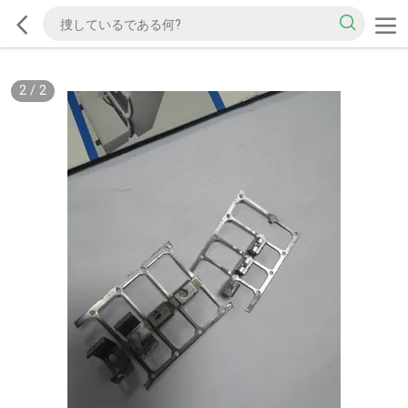
2
/
2