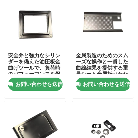
安全弁と強力なシリン
金属製造のためのスム
ダーを備えた油圧板金
ーズな操作と一貫した
曲げツールで、負荷時
曲線結果を提供する重
のパフォーマンスを保
量シート金属折りたた
証します
みのツール
お問い合わせを送信
お問い合わせを送信
家
プロダクト
ビデオ