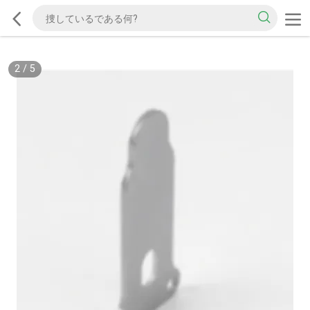
2
/
5