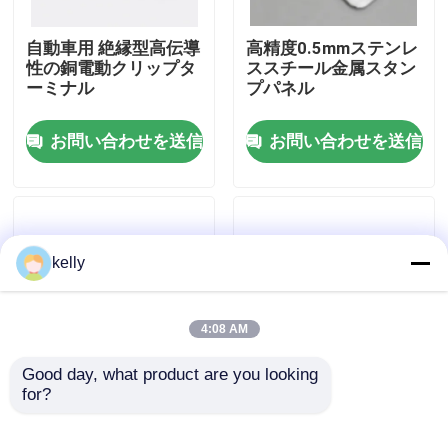
自動車用 絶縁型高伝導
高精度0.5mmステンレ
VRショー
性の銅電動クリップタ
ススチール金属スタン
ーミナル
プパネル
私達について
お問い合わせを送信
お問い合わせを送信
工場旅行
品質管理
kelly
私達に連絡しなさい
4:08 AM
ニュース
Good day, what product are you looking 
for?
高寸法精度と耐食性を
調整可能なサイズのた
備えた車載用エアコン
めの調整可能な摩擦と
場合
用ファインブランキン
腐食耐性を持つステン