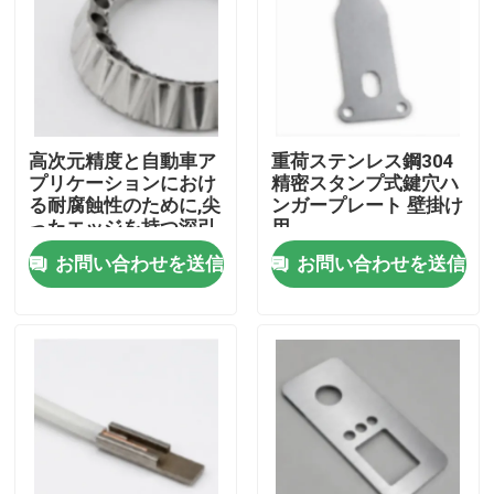
高次元精度と自動車ア
重荷ステンレス鋼304
プリケーションにおけ
精密スタンプ式鍵穴ハ
る耐腐蝕性のために,尖
ンガープレート 壁掛け
ったエッジを持つ深引
用
きセンサーハウジング
お問い合わせを送信
お問い合わせを送信
家
プロダクト
ビデオ