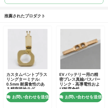
推薦されたプロダクト
カスタムベントブラス
EV バッテリー用の精
家
リングターミナル:
密プレス真鍮バスバー
0.5mm 耐腐食性のあ
リンク - 高導電性およ
る精密接地ラグ
び耐腐食性
プロダクト
お問い合わせを送信
お問い合わせを送信
ビデオ