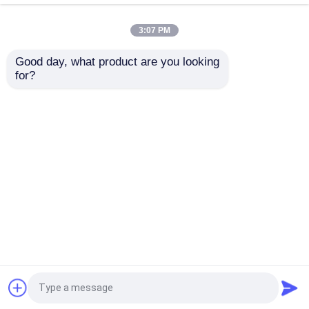
304/316 不同鋼
304/316 不同鋼
304/316 不同鋼
3:07 PM
Company News
304/316 不同鋼
304/316 不同鋼
Good day, what product are you looking 
304/316 不同鋼
for?
銅 接続 端末: 電力 シス
ワイヤーハーネスの組
金属プレスは死ぬ
304/316 不同鋼
テム の 高 導電性
立のための精密連続リ
304/316 不同鋼
ング端末
304/316 不同鋼
進歩的な薄板金は死にます
304/316 不同鋼
お問い合わせを送信
お問い合わせを送信
薄板金の曲がるダイス
ホーム
企業情報
お問い合わせ
Desktop Site
金属プレス部品
地図
プライバシーポリシー
部品を押す黄銅
品質
金属プレスは死ぬ
中国工場.Copyright © 2026
Xiamen METS Industry & Trade Co., Ltd. All
固定子の中心のラミネーション
Rights Reserved.