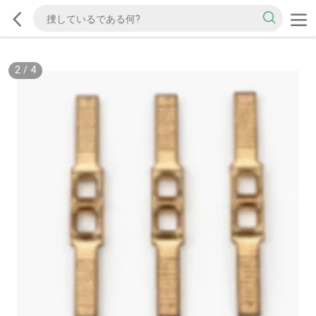
2
/
4