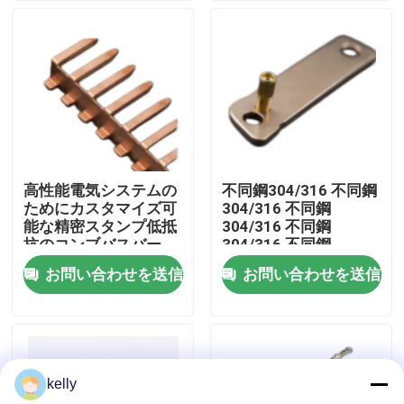
VRショー
私達について
工場旅行
高性能電気システムの
不同鋼304/316 不同鋼
ためにカスタマイズ可
304/316 不同鋼
品質管理
能な精密スタンプ低抵
304/316 不同鋼
抗のコンブバスバー
304/316 不同鋼
304/316 不同鋼
お問い合わせを送信
お問い合わせを送信
私達に連絡しなさい
304/316 不同鋼
304/316 不同鋼
304/316 不同鋼
304/316 不同鋼
ニュース
304/316 不同鋼
304/316 不同鋼
kelly
304/316 不同鋼
場合